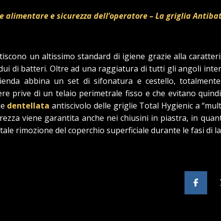
alimentare e sicurezza dell’operatore – La griglia Antibat
scono un altissimo standard di igiene grazie alla caratteris
 di batteri. Oltre ad una raggiatura di tutti gli angoli int
l’azienda abbina un set di sifonatura e cestello, totalment
sere prive di un telaio perimetrale fisso e che evitano quin
ie
dentellata
antiscivolo delle griglie Total Hygienic a “mu
curezza viene garantita anche nei chiusini in piastra, in qua
entale rimozione del coperchio superficiale durante le fasi di 