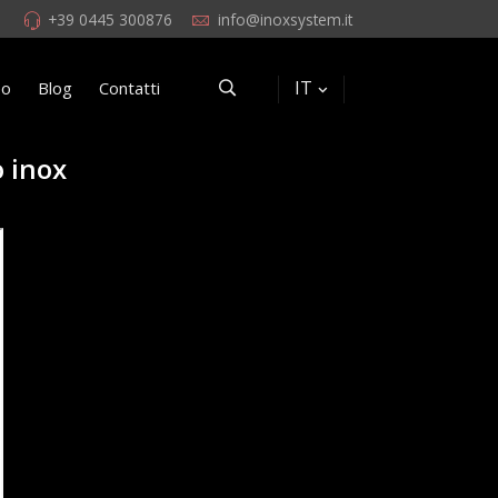
+39 0445 300876
info@inoxsystem.it
IT
eo
Blog
Contatti
o inox