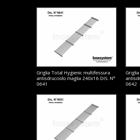
Griglia Total Hygienic multifessura
Grigli
antisdrucciolo maglia 240x16 DIS. N°
antisd
0641
0642