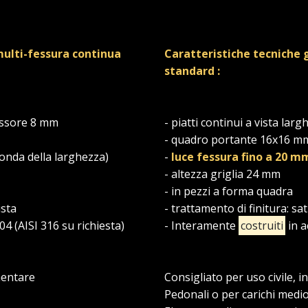
multi-fessura continua
Caratteristiche tecniche 
standard :
pessore 8 mm
- piatti continui a vista l
- quadro portante 16x16 m
conda della larghezza)
-
luce fessura fino a 20 m
- altezza griglia 24 mm
- in pezzi a forma quadra
ista
- trattamento di finitura: sat
304 (AISI 316 su richiesta)
- Interamente
costruiti
in a
imentare
Consigliato per uso civile, 
Pedonali o per carichi medi