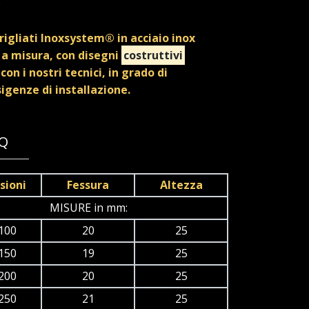
o
rigliati Inoxsystem® in acciaio inox
a misura, con disegni
costruttivi
con i nostri tecnici, in grado di
igenze di installazione.
7Q
sioni
Fessura
Altezza
MISURE in mm:
100
20
25
150
19
25
200
20
25
250
21
25