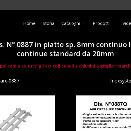
Home
Storia
Cataloghi
Prodotti
Vid
is. N° 0887 in piatto sp. 8mm continuo
continue standard da 20mm
pplicabile su tutti gli articoli canali e chiusini a griglia* ma
eare 0887
Inoxsyst