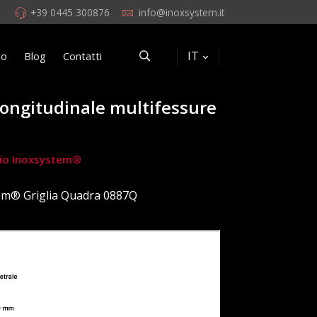
+39 0445 300876
info@inoxsystem.it
IT
eo
Blog
Contatti
 longitudinale multifessure
rchio Inoxsystem®
em® Griglia Quadra 0887Q