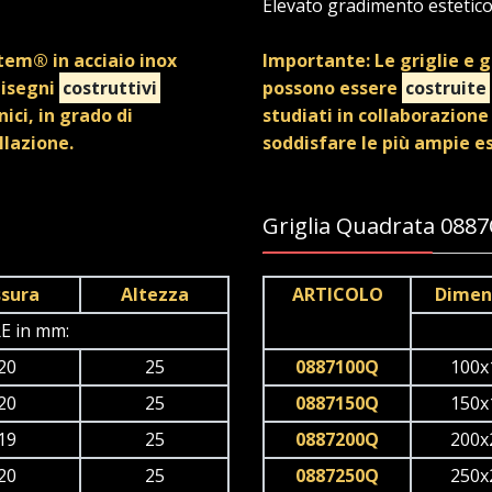
Elevato gradimento estetic
stem® in acciaio inox
Importante: Le griglie e g
disegni
costruttivi
possono essere
costruite
nici, in grado di
studiati in collaborazione 
llazione.
soddisfare le più ampie es
Griglia Quadrata 088
ssura
Altezza
ARTICOLO
Dimen
E in mm:
20
25
0887100Q
100x
20
25
0887150Q
150x
19
25
0887200Q
200x
20
25
0887250Q
250x