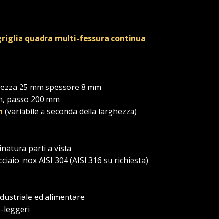
griglia quadra multi-fessura continua
arghezza 25 mm spessore 8 mm
m, passo 200 mm
m
(variabile a seconda della larghezza)
inatura parti a vista
cciaio inox AISI 304 (AISI 316 su richiesta)
industriale ed alimentare
o-leggeri