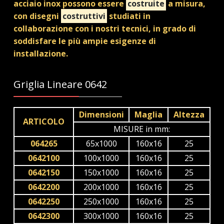
acciaio inox possono essere
costruite
a misura,
con disegni
costruttivi
studiati in
collaborazione con i nostri tecnici, in grado di
soddisfare le più ampie esigenze di
installazione.
Griglia Lineare 0642
Dimensioni
Maglia
Altezza
ARTICOLO
MISURE in mm:
064265
65x1000
160x16
25
0642100
100x1000
160x16
25
0642150
150x1000
160x16
25
0642200
200x1000
160x16
25
0642250
250x1000
160x16
25
0642300
300x1000
160x16
25