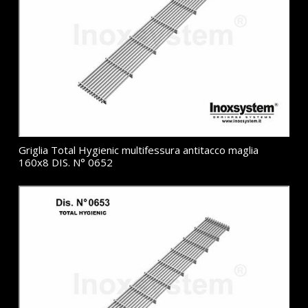
Griglia Total Hygienic multifessura antitacco maglia
160x8 DIS. N° 0652