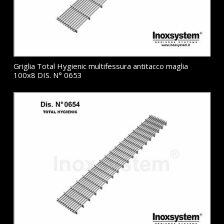
Griglia Total Hygienic multifessura antitacco maglia
100x8 DIS. N° 0653