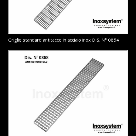
Griglie standard antitacco in acciaio inox DIS. N° 0854