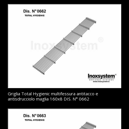
Griglia Total Hygienic multifessura antitacco e
antisdrucciolo maglia 160x8 DIS. N° 0662