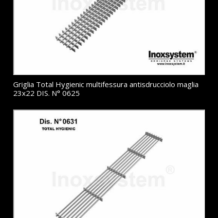
Griglia Total Hygienic multifessura antisdrucciolo maglia
23x22 DIS. N° 0625