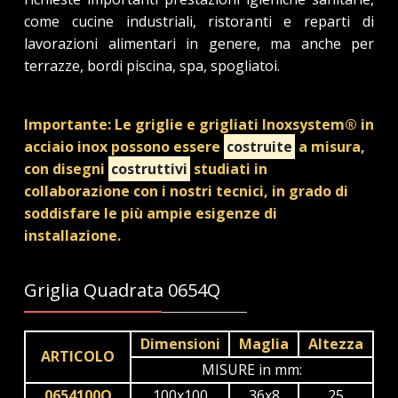
come cucine industriali, ristoranti e reparti di
lavorazioni alimentari in genere, ma anche per
terrazze, bordi piscina, spa, spogliatoi.
Importante: Le griglie e grigliati Inoxsystem® in
acciaio inox possono essere
costruite
a misura,
con disegni
costruttivi
studiati in
collaborazione con i nostri tecnici, in grado di
soddisfare le più ampie esigenze di
installazione.
Griglia Quadrata 0654Q
Dimensioni
Maglia
Altezza
ARTICOLO
MISURE in mm:
0654100Q
100x100
36x8
25