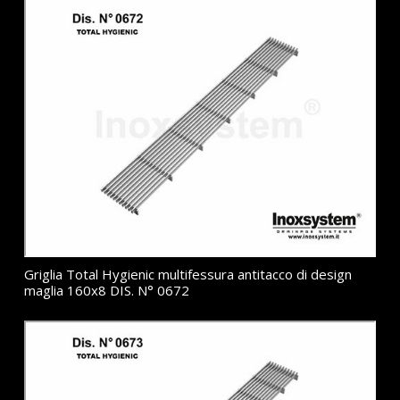
Griglia Total Hygienic multifessura antitacco di design
maglia 160x8 DIS. N° 0672