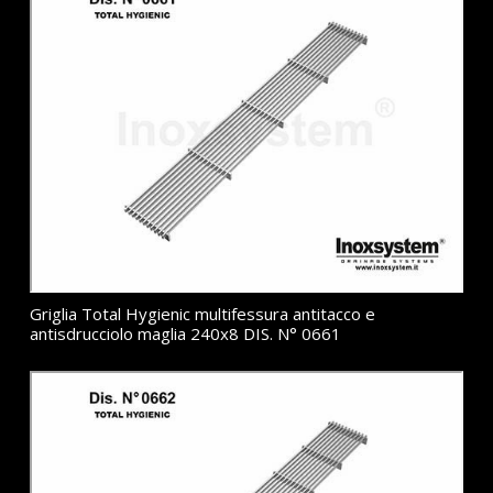
Griglia Total Hygienic multifessura antitacco e
antisdrucciolo maglia 240x8 DIS. N° 0661