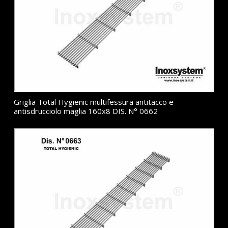
Griglia Total Hygienic multifessura antitacco e
antisdrucciolo maglia 160x8 DIS. N° 0662