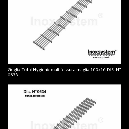
Griglia Total Hygienic multifessura maglia 100x16 DIS. N°
0633