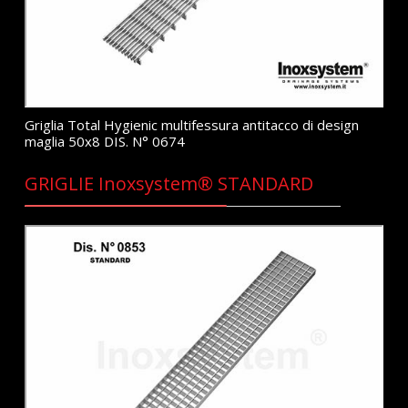
Griglia Total Hygienic multifessura antitacco di design
maglia 50x8 DIS. N° 0674
GRIGLIE Inoxsystem® STANDARD