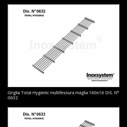
Griglia Total Hygienic multifessura maglia 160x16 DIS. N°
0632