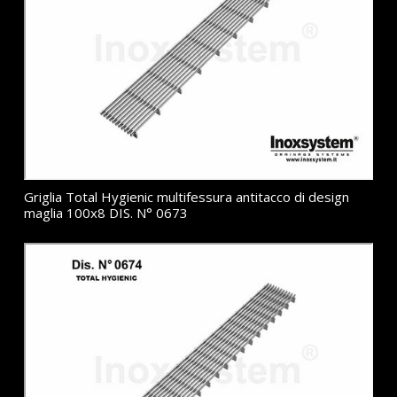
Griglia Total Hygienic multifessura antitacco di design
maglia 100x8 DIS. N° 0673