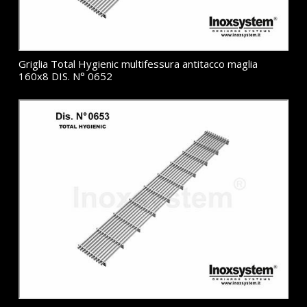
Griglia Total Hygienic multifessura antitacco maglia
160x8 DIS. N° 0652