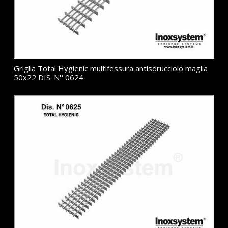
Griglia Total Hygienic multifessura antisdrucciolo maglia
50x22 DIS. N° 0624