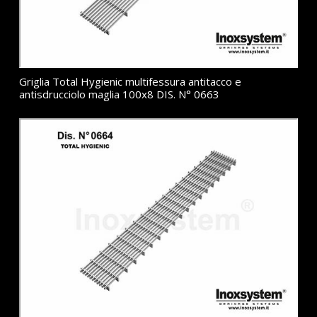
Griglia Total Hygienic multifessura antitacco e
antisdrucciolo maglia 100x8 DIS. N° 0663