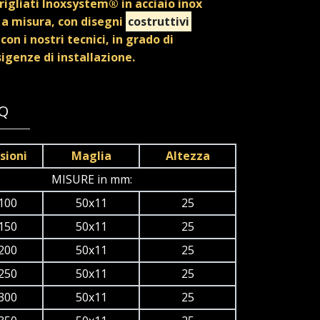
rigliati Inoxsystem® in acciaio inox
a misura, con disegni
costruttivi
con i nostri tecnici, in grado di
igenze di installazione.
4Q
sioni
Maglia
Altezza
MISURE in mm:
100
50x11
25
150
50x11
25
200
50x11
25
250
50x11
25
300
50x11
25