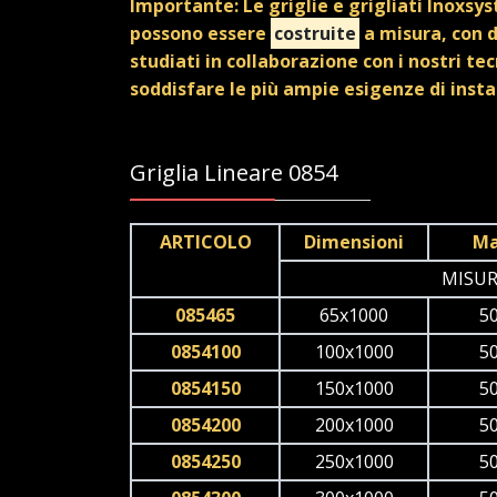
Importante: Le griglie e grigliati Inoxsy
possono essere
costruite
a misura, con 
studiati in collaborazione con i nostri tec
soddisfare le più ampie esigenze di insta
Griglia Lineare 0854
ARTICOLO
Dimensioni
Ma
MISUR
085465
65x1000
5
0854100
100x1000
5
0854150
150x1000
5
0854200
200x1000
5
0854250
250x1000
5