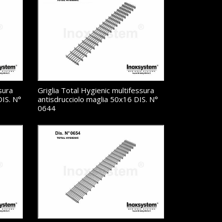
sura
Griglia Total Hygienic multifessura
DIS. N°
antisdrucciolo maglia 50x16 DIS. N°
0644