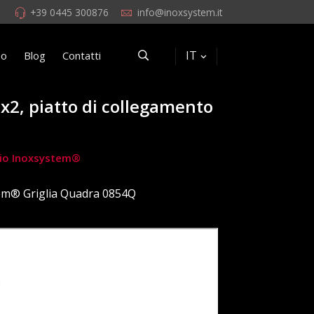
+39 0445 300876
info@inoxsystem.it
IT
eo
Blog
Contatti
5x2, piatto di collegamento
rchio Inoxsystem®
em® Griglia Quadra 0854Q