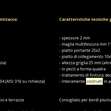
antitacco:
Caratteristiche tecniche 
- spessore 2 mm
- maglia multifessura mm 1
- piatto portante 25x2
- piatto di collegamento 10
sta)
- altezza griglia 25 mm (altr
- in pezzi a forma quadra
- trattamento di finitura: d
304 (AISI 316 su richiesta)
- Interamente
costruiti
in a
toi e terrazze
Consigliato per bordi piscin