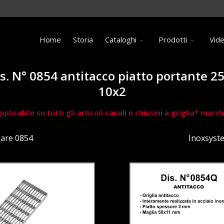
Home
Storia
Cataloghi
Prodotti
Vid
is. N° 0854 antitacco piatto portante 2
10x2
pplicabile su tutti gli articoli canali e chiusini a griglia* ma
eare 0854
Inoxsyst