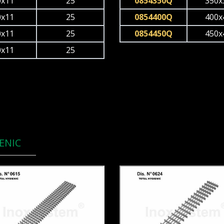
0x11
25
0854350Q
350x
0x11
25
0854400Q
400x
0x11
25
0854450Q
450x
0x11
25
ENIC