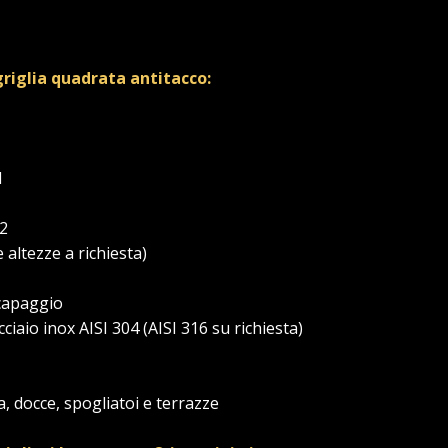
griglia quadrata antitacco:
1
x2
e altezze a richiesta)
ecapaggio
cciaio inox AISI 304 (AISI 316 su richiesta)
a, docce, spogliatoi e terrazze