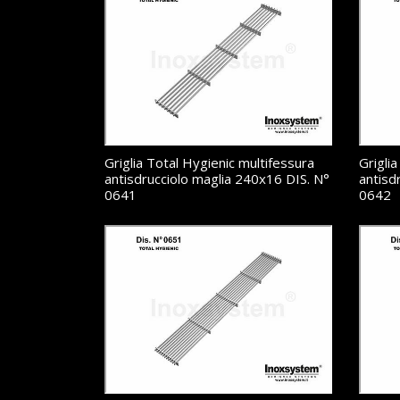
Griglia Total Hygienic multifessura
Grigli
antisdrucciolo maglia 240x16 DIS. N°
antisd
0641
0642