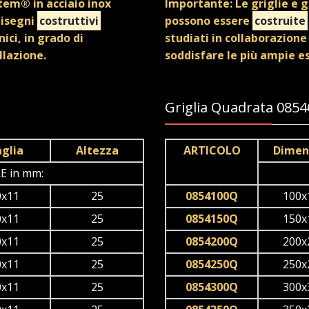
stem® in acciaio inox
Importante: Le griglie e g
disegni
costruttivi
possono essere
costruite
nici, in grado di
studiati in collaborazione 
llazione.
soddisfare le più ampie es
Griglia Quadrata 085
glia
Altezza
ARTICOLO
Dimen
E in mm:
0x11
25
0854100Q
100x
0x11
25
0854150Q
150x
0x11
25
0854200Q
200x
0x11
25
0854250Q
250x
0x11
25
0854300Q
300x