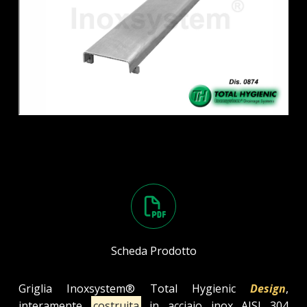
Scheda Prodotto
Griglia Inoxsystem® Total Hygienic
Design
,
interamente
costruita
in acciaio inox AISI 304