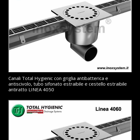
Canali Total Hygienic con griglia antibatterica e
antiscivolo, tubo sifonato estraibile e cestello estraibile
antiratto LINEA 4050