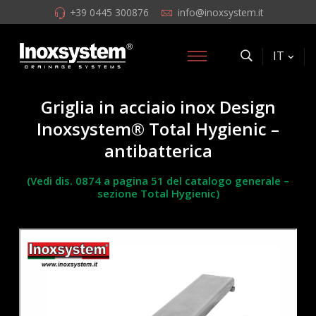
+39 0445 300876
info@inoxsystem.it
IT
Griglia in acciaio inox Design
Inoxsystem® Total Hygienic –
antibatterica
(Vedi dis. 0874 a pagina 51 del catalogo generale –
sezione Total Hygienic)