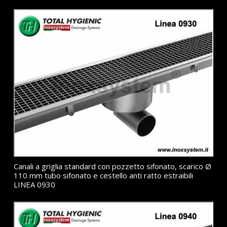
Canali a griglia standard con pozzetto sifonato, scarico Ø
110 mm tubo sifonato e cestello anti ratto estraibili
LINEA 0930