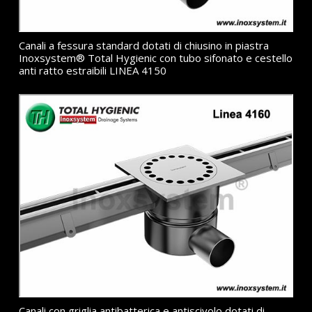
Canali a fessura standard dotati di chiusino in piastra
Inoxsystem® Total Hygienic con tubo sifonato e cestello
anti ratto estraibili LINEA 4150
Canali con griglia antibatterica e antiscivolo dotati di