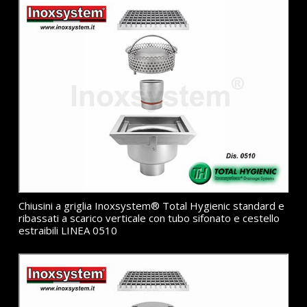
Chiusini a griglia Inoxsystem® Total Hygienic standard e
ribassati a scarico verticale con tubo sifonato e cestello
estraibili LINEA 0510