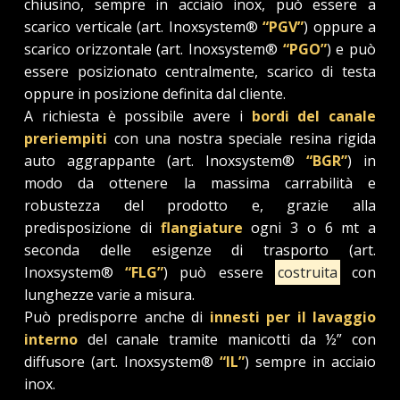
chiusino, sempre in acciaio inox, può essere a
scarico verticale (art. Inoxsystem®
“PGV”
) oppure a
scarico orizzontale (art. Inoxsystem®
“PGO”
) e può
essere posizionato centralmente, scarico di testa
oppure in posizione definita dal cliente.
A richiesta è possibile avere i
bordi del canale
preriempiti
con una nostra speciale resina rigida
auto aggrappante (art. Inoxsystem®
“BGR”
) in
modo da ottenere la massima carrabilità e
robustezza del prodotto e, grazie alla
predisposizione di
flangiature
ogni 3 o 6 mt a
seconda delle esigenze di trasporto (art.
Inoxsystem®
“FLG”
) può essere
costruita
con
lunghezze varie a misura.
Può predisporre anche di
innesti per il lavaggio
interno
del canale tramite manicotti da ½” con
diffusore (art. Inoxsystem®
“IL”
) sempre in acciaio
inox.