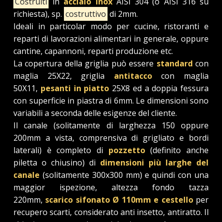
Costruiti
in
acciaio inox
AISI 304 (o AISI 316 su
richiesta), sp.
costruttivo
di 2mm.
Ideali in particolar modo per cucine, ristoranti e
reparti di lavorazioni alimentari in generale, oppure
cantine, capannoni, reparti produzione etc.
La copertura della griglia può essere
standard
con
maglia 25X22, griglia
antitacco
con maglia
50X11,
pesanti in piatto
25X8 ed a doppia fessura
con superficie in piastra di 6mm. Le dimensioni sono
variabili a seconda delle esigenze del cliente.
Il canale (solitamente di larghezza 150 oppure
200mm a vista, comprensiva di grigliato e bordi
laterali) è completo di
pozzetto
(definito anche
piletta o chiusino) di
dimensioni più larghe del
canale
(solitamente 300x300 mm) e quindi con una
maggior ispezione, altezza fondo tazza
220mm,
scarico sifonato Ø 110mm e cestello
per
recupero scarti, considerato anti insetto, antiratto. Il