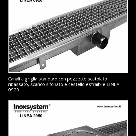
Canali a griglia standard con pozzetto scatolato
ribassato, scarico sifonato e cestello estraibile LINEA
0920