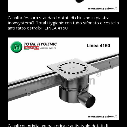
Canali a fessura standard dotati di chiusino in piastra
Inoxsystem® Total Hygienic con tubo sifonato e cestello
anti ratto estraibili LINEA 4150
Canali con griglia antibatterica e antiscivolo dotati di