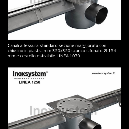
Canali a fessura standard sezione maggiorata con
chiusino in piastra mm 350x350 scarico sifonato Ø 154
mm e cestello estraibile LINEA 1070