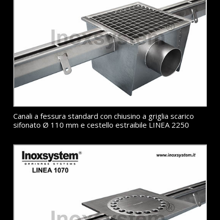
Canali a fessura standard con chiusino a griglia scarico
sifonato Ø 110 mm e cestello estraibile LINEA 2250