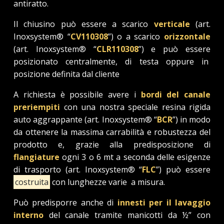
antiratto.
Il chiusino può essere a scarico
verticale
(art.
Inoxsystem® “
CV110308
”) o a scarico
orizzontale
(art. Inoxsystem® “
CLR110308
”) e può essere
posizionato centralmente, di testa oppure in
posizione definita dal cliente
A richiesta è possibile avere i
bordi del canale
preriempiti
con una nostra speciale resina rigida
auto aggrappante (art. Inoxsystem® “
BCR
”) in modo
da ottenere la massima carrabilità e robustezza del
prodotto e, grazie alla predisposizione di
flangiature
ogni 3 o 6 mt a seconda delle esigenze
di trasporto (art. Inoxsystem® “
FLC
”) può essere
costruita
con lunghezze varie a misura.
Può predisporre anche di
innesti per il lavaggio
interno
del canale tramite manicotti da ½” con