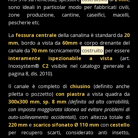
sono ideali in particolar modo per fabbricati civili,
zone produzione, cantine, caseifici, macelli,
pescherie etc.
La
fessura centrale
della canalina è standard da
20
mm
, bordo a vista da
60mm
e corpo drenante del
canale da
70 mm
tecnicamente
costruito
per essere
interamente ispezionabile a vista
(art.
Inoxsystem®
C2
visibile nel catalogo generale a
pagina 8, dis. 2010).
Il canale è completo di
chiusino
(definito anche
piletta o pozzetto)
con piastra
a vista quadra da
300x300 mm
,
sp. 8 mm
(definita ad alta carrabilità,
con imposta maggiorata idonea ad evitare problemi di
auto-sollevamento accidentali),
con altezza totale di
220 mm
e
scarico sifonato Ø 110 mm
con
cestello
per recupero scarti, considerato anti insetto,