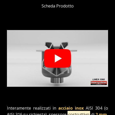
Scheda Prodotto
Interamente realizzati in
acciaio inox
AISI 304 (o
AISI 316 su richiesta), spessore
costruttivo
di
2 mm
,