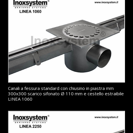
Canali a fessura standard con chiusino in piastra mm
300x300 scarico sifonato Ø 110 mm e cestello estraibile
LINEA 1060