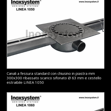
Canali a fessura standard con chiusino in piastra mm
300x300 ribassato scarico sifonato Ø 63 mm e cestello
estraibile LINEA 1050