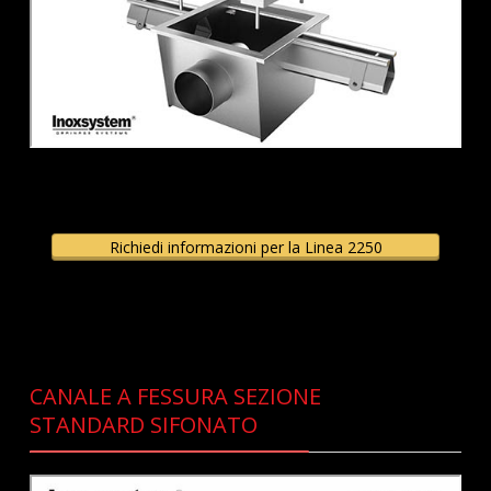
Richiedi informazioni per la Linea 2250
CANALE A FESSURA SEZIONE
STANDARD SIFONATO