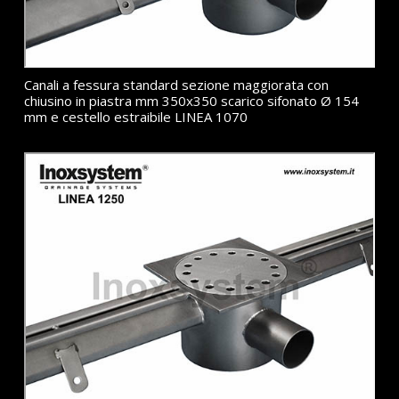
Canali a fessura standard sezione maggiorata con
chiusino in piastra mm 350x350 scarico sifonato Ø 154
mm e cestello estraibile LINEA 1070