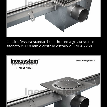
Canali a fessura standard con chiusino a griglia scarico
sifonato Ø 110 mm e cestello estraibile LINEA 2250