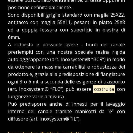
essere posizionato centralmente, di testa oppure in
posizione definita dal cliente.
Sono disponibili griglie standard con maglia 25X22,
antitacco con maglia 55X11, pesanti in piatto 25X8
ed a doppia fessura con superficie in piastra di
6mm.
A richiesta è possibile avere i bordi del canale
preriempiti con una nostra speciale resina rigida
auto aggrappante (art. Inoxsystem® “BCR”) in modo
da ottenere la massima carrabilità e robustezza del
prodotto e, grazie alla predisposizione di flangiature
ogni 3 o 6 mt a seconda delle esigenze di trasporto
(art. Inoxsystem® “FLC”) può essere
costruita
con
lunghezze varie a misura.
Può predisporre anche di innesti per il lavaggio
interno del canale tramite manicotti da ½” con
diffusore (art. Inoxsystem® “IL”).