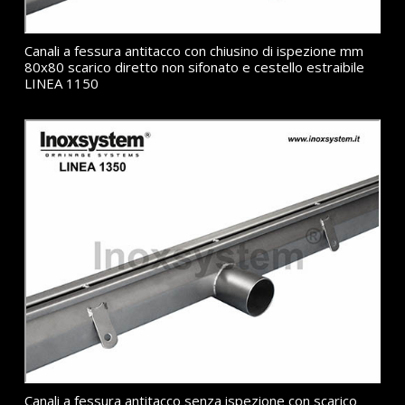
Canali a fessura antitacco con chiusino di ispezione mm
80x80 scarico diretto non sifonato e cestello estraibile
LINEA 1150
Canali a fessura antitacco senza ispezione con scarico