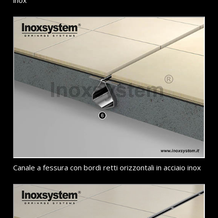
Canale a fessura con bordi retti orizzontali in acciaio inox